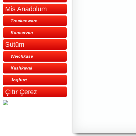
Mis Anadolum
Trockenware
Konserven
Sütüm
Weichkäse
Kashkaval
Joghurt
Çıtır Çerez