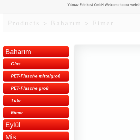
Yılmaz Feinkost GmbH Welcome to our websi
Products > Baharım > Eimer
Baharım
Glas
PET-Flasche mittelgroß
PET-Flasche groß
Tüte
Eimer
Eylül
Mis