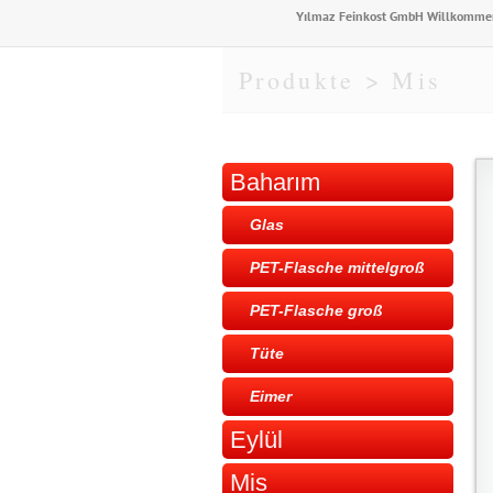
Yılmaz Feinkost GmbH Willkommen
Produkte > Mis
Baharım
Glas
PET-Flasche mittelgroß
PET-Flasche groß
Tüte
Eimer
Eylül
Mis