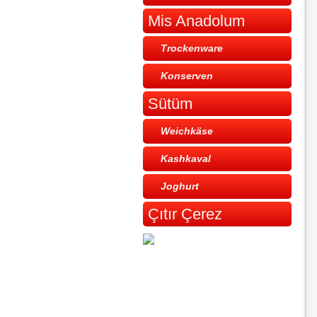
Mis Anadolum
Trockenware
Konserven
Sütüm
Weichkäse
Kashkaval
Joghurt
Çıtır Çerez