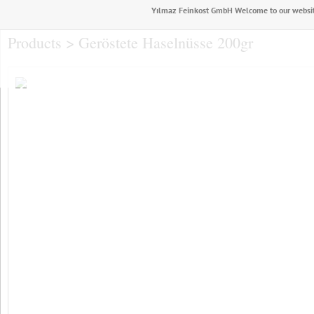
Yılmaz Feinkost GmbH Welcome to our websi
Products > Geröstete Haselnüsse 200gr