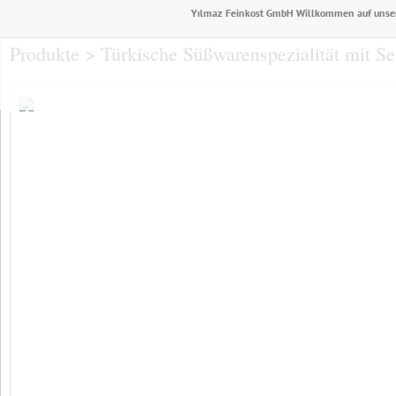
Yılmaz Feinkost GmbH Willkommen auf unser
Produkte > Türkische Süßwarenspezialität mit S